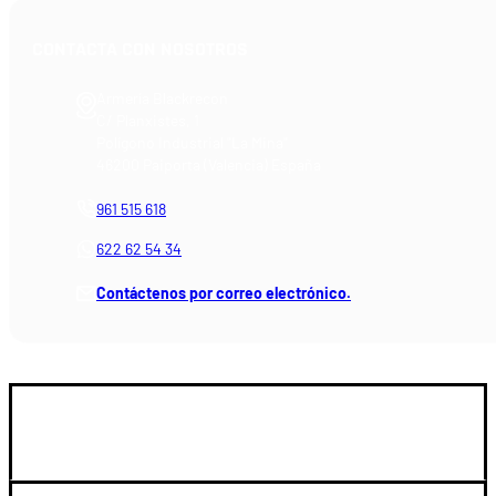
CONTACTA CON NOSOTROS
Armería Blackrecon
C/ Planxistes, 1
Polígono Industrial "La Mina"
46200 Paiporta (Valencia) España
961 515 618
622 62 54 34
Contáctenos por correo electrónico.
GUIA DE COMPRA