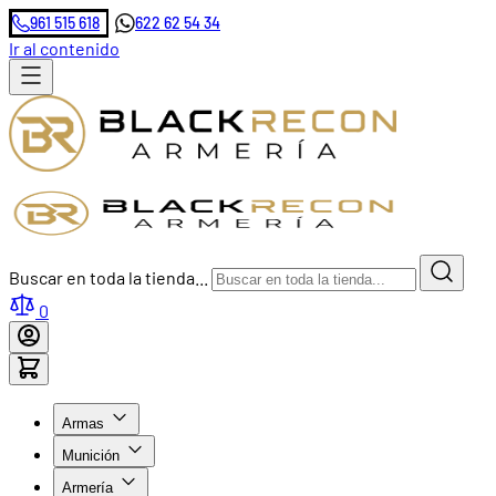
961 515 618
622 62 54 34
Ir al contenido
Buscar en toda la tienda...
0
Armas
Munición
Armería