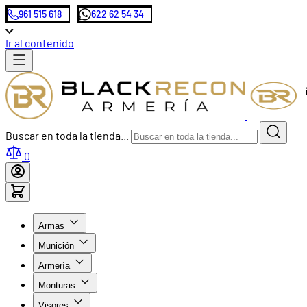
961 515 618
622 62 54 34
Ir al contenido
Buscar en toda la tienda...
0
Armas
Munición
Armería
Monturas
Visores