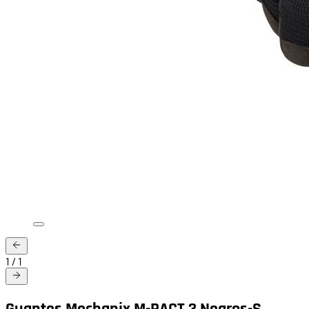
1
/
1
Guantes Mechanix M-PACT 3 Negros-S