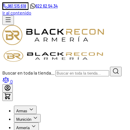
961 515 618
622 62 54 34
Ir al contenido
Buscar en toda la tienda...
0
Armas
Munición
Armería