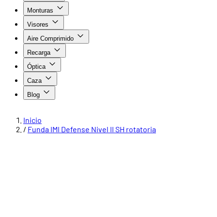
Monturas
Visores
Aire Comprimido
Recarga
Óptica
Caza
Blog
Inicio
/
Funda IMI Defense Nivel II SH rotatoria