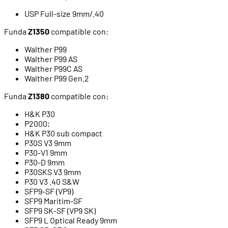
USP Full-size 9mm/.40
Funda
Z1350
compatible con:
Walther P99
Walther P99 AS
Walther P99C AS
Walther P99 Gen.2
Funda
Z1380
compatible con:
H&K P30
P2000;
H&K P30 sub compact
P30S V3 9mm
P30-V1 9mm
P30-D 9mm
P30SKS V3 9mm
P30 V3 .40 S&W
SFP9-SF (VP9)
SFP9 Maritim-SF
SFP9 SK-SF (VP9 SK)
SFP9 L Optical Ready 9mm