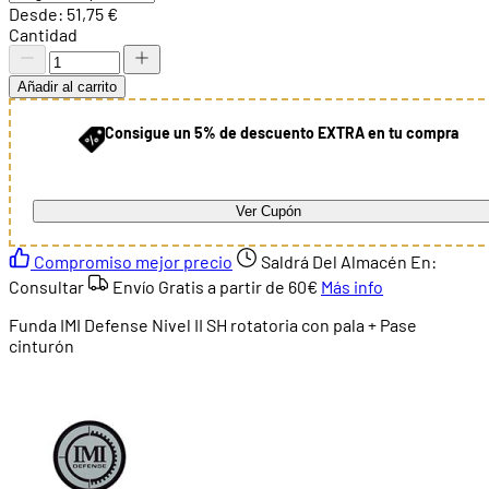
Desde:
51,75 €
Cantidad
Añadir al carrito
Consigue un 5% de descuento EXTRA en tu compra
Ver Cupón
Compromiso mejor precio
Saldrá Del Almacén En:
Consultar
Envío Gratis a partir de
60€
Más info
Funda IMI Defense Nivel II SH rotatoria con pala + Pase
cinturón