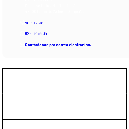
Polígono Industrial "La Mina"
46200 Paiporta (Valencia) España
961 515 618
622 62 54 34
Contáctenos por correo electrónico.
GUIA DE COMPRA
SOPORTE