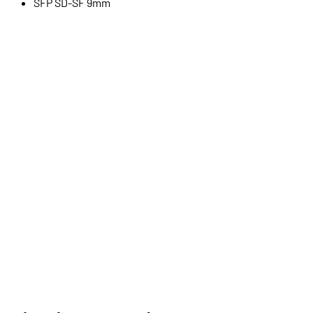
SFP SD-SF 9mm