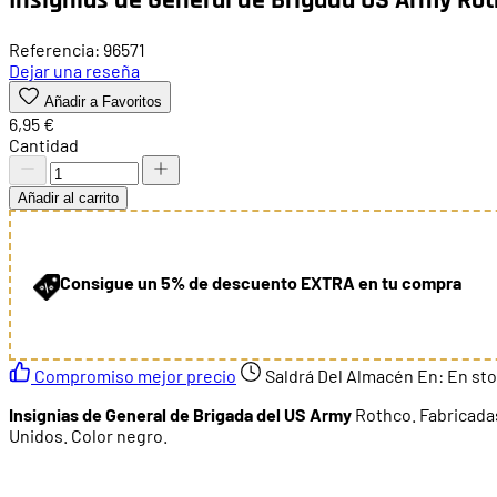
Referencia: 96571
Dejar una reseña
Añadir a Favoritos
6,95 €
Cantidad
Añadir al carrito
Consigue un 5% de descuento EXTRA en tu compra
Compromiso mejor precio
Saldrá Del Almacén En:
En st
Insignias de General de Brigada del US Army
Rothco. Fabricadas
Unidos. Color negro.