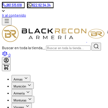
961 515 618
622 62 54 34
Ir al contenido
Buscar en toda la tienda...
0
Armas
Munición
Armería
Monturas
Visores