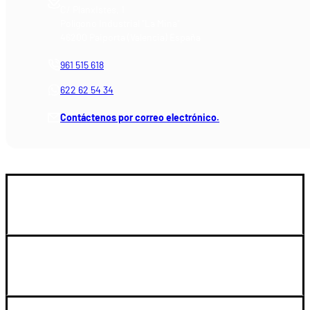
C/ Planxistes, 1
Polígono Industrial "La Mina"
46200 Paiporta (Valencia) España
961 515 618
622 62 54 34
Contáctenos por correo electrónico.
GUIA DE COMPRA
SOPORTE