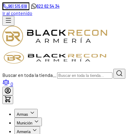
961 515 618
622 62 54 34
Ir al contenido
Buscar en toda la tienda...
0
Armas
Munición
Armería