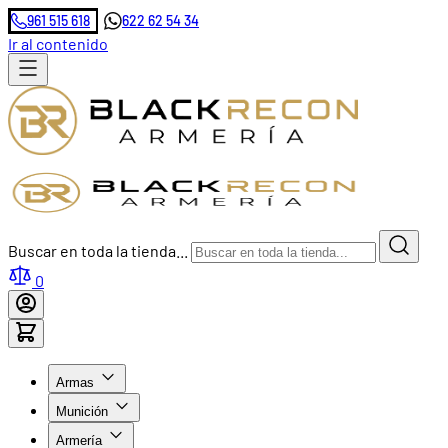
961 515 618
622 62 54 34
Ir al contenido
Buscar en toda la tienda...
0
Armas
Munición
Armería