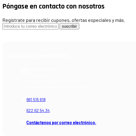
Póngase en contacto con nosotros
Regístrate para recibir cupones, ofertas especiales y más.
suscribir
CONTACTA CON NOSOTROS
Armería Blackrecon
C/ Planxistes, 1
Polígono Industrial "La Mina"
46200 Paiporta (Valencia) España
961 515 618
622 62 54 34
Contáctenos por correo electrónico.