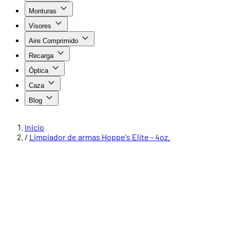
Monturas
Visores
Aire Comprimido
Recarga
Óptica
Caza
Blog
Inicio
/
Limpiador de armas Hoppe's Elite - 4oz.