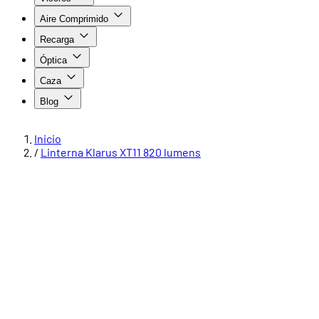
Aire Comprimido
Recarga
Óptica
Caza
Blog
Inicio
/
Linterna Klarus XT11 820 lumens