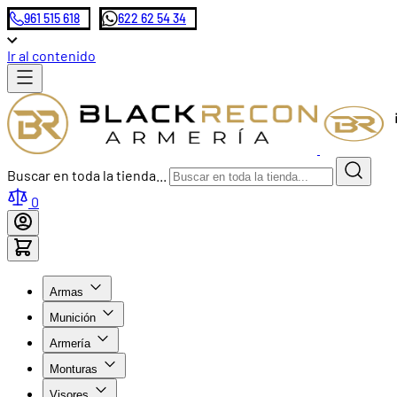
961 515 618
622 62 54 34
Ir al contenido
Buscar en toda la tienda...
0
Armas
Munición
Armería
Monturas
Visores