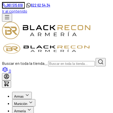
961 515 618
622 62 54 34
Ir al contenido
Buscar en toda la tienda...
0
Armas
Munición
Armería