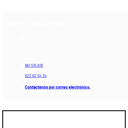
CONTACTA CON NOSOTROS
Armería Blackrecon
C/ Planxistes, 1
Polígono Industrial "La Mina"
46200 Paiporta (Valencia) España
961 515 618
622 62 54 34
Contáctenos por correo electrónico.
GUIA DE COMPRA