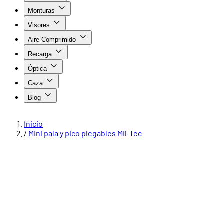
Monturas
Visores
Aire Comprimido
Recarga
Óptica
Caza
Blog
Inicio
/
Mini pala y pico plegables Mil-Tec