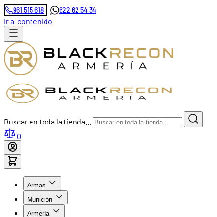
961 515 618
622 62 54 34
Ir al contenido
Buscar en toda la tienda...
0
Armas
Munición
Armería