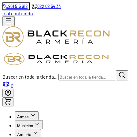
961 515 618
622 62 54 34
Ir al contenido
Buscar en toda la tienda...
0
Armas
Munición
Armería