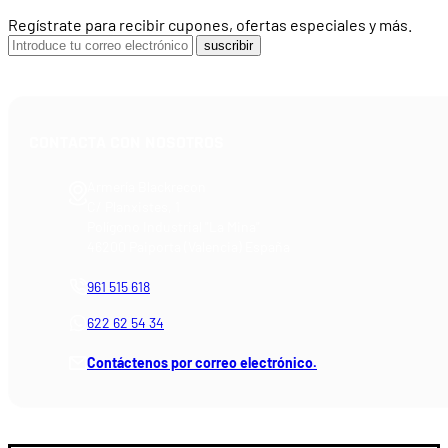
Regístrate para recibir cupones, ofertas especiales y más.
suscribir
CONTACTA CON NOSOTROS
Armería Blackrecon
C/ Planxistes, 1
Polígono Industrial "La Mina"
46200 Paiporta (Valencia) España
961 515 618
622 62 54 34
Contáctenos por correo electrónico.