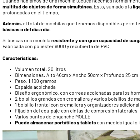
Cuando hablamos de una mochila táctica hacemos normalmente
multitud de objetos de forma simultánea.
Esto, sumado a la
lig
prolongadas en el tiempo.
Además
, el total de mochilas que tenemos disponibles permit
básicas o del día a día.
Si buscas una mochila
resistente y con gran capacidad de carg
Fabricada con poliéster 600D y recubierta de PVC.
Características:
Volumen total: 20 litros
Dimensiones: Alto 46cm x Ancho 30cm x Profundo 25 cm
Peso: 1.100 gramos
Espalda acolchada
Diseño ergonómico, con correas acolchadas para los ho
2 bolsillos grandes con cremallera y varios bolsillos de m
1 bolsillo frontal con cremallera y organizadores adiciona
Fijación del equipaje con cintas de compresión laterales
Varios puntos de enganche MOLLE
Puede almacenar portátiles y tablets
con medida igual o i