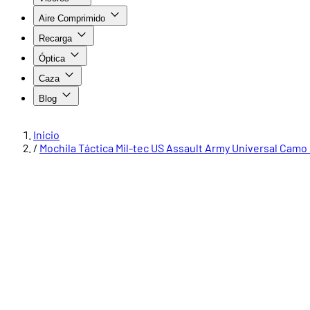
Aire Comprimido
Recarga
Óptica
Caza
Blog
Inicio
/
Mochila Táctica Mil-tec US Assault Army Universal Camo