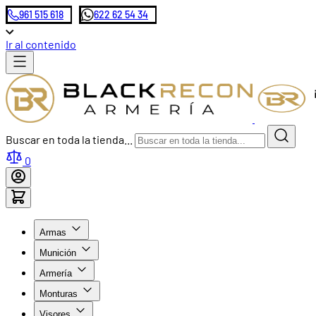
961 515 618
622 62 54 34
Ir al contenido
Buscar en toda la tienda...
0
Armas
Munición
Armería
Monturas
Visores