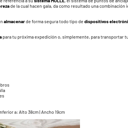
 referencia a su
sistema MOLLE
, el sistema de puntos de ancla
ereza
de la cual hacen gala, da como resultado una combinación i
en
almacenar
de forma segura todo tipo de
dispositivos electrón
a
para tu próxima expedición o, simplemente, para transportar tu
mbros
alla
les
nferior a: Alto 38cm | Ancho 19cm