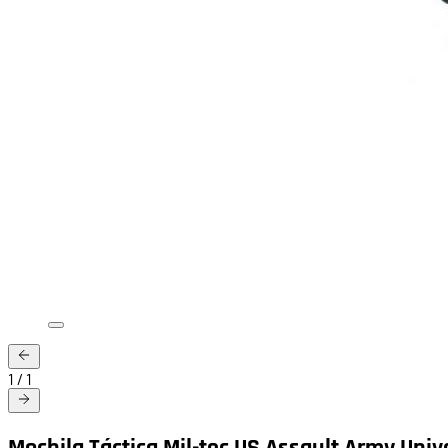
1
/
1
Mochila Táctica Mil-tec US Assault Army Uni