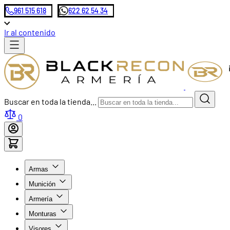
961 515 618
622 62 54 34
Ir al contenido
Buscar en toda la tienda...
0
Armas
Munición
Armería
Monturas
Visores