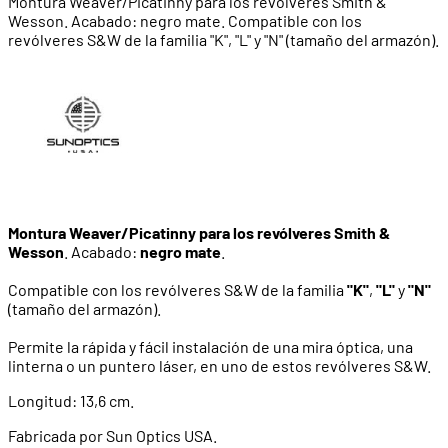
Montura Weaver/Picatinny para los revólveres Smith &
Wesson. Acabado: negro mate. Compatible con los
revólveres S&W de la familia "K", "L" y "N" (tamaño del armazón).
Montura Weaver/Picatinny para los revólveres Smith &
Wesson
. Acabado:
negro mate
.
Compatible con los revólveres S&W de la familia
"K"
,
"L"
y
"N"
(tamaño del armazón).
Permite la rápida y fácil instalación de una mira óptica, una
linterna o un puntero láser, en uno de estos revólveres S&W.
Longitud: 13,6 cm.
Fabricada por Sun Optics USA.