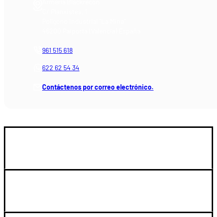
Armería Blackrecon
C/ Planxistes, 1
Polígono Industrial "La Mina"
46200 Paiporta (Valencia) España
961 515 618
622 62 54 34
Contáctenos por correo electrónico.
GUIA DE COMPRA
SOPORTE