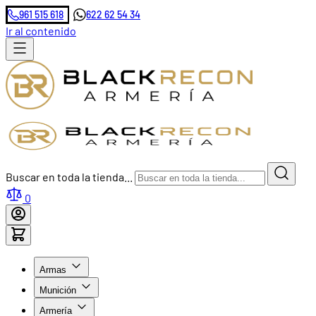
961 515 618
622 62 54 34
Ir al contenido
Buscar en toda la tienda...
0
Armas
Munición
Armería