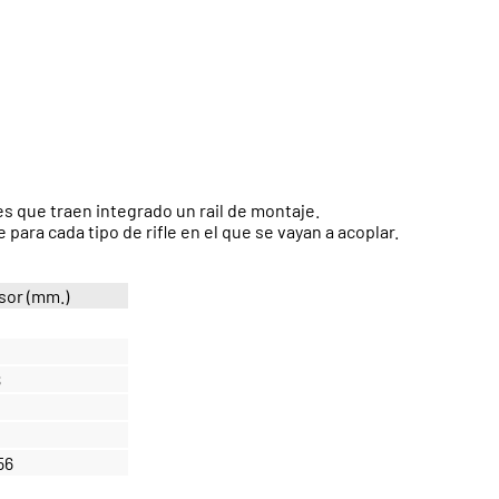
s que traen integrado un rail de montaje.
ra cada tipo de rifle en el que se vayan a acoplar.
sor (mm.)
2
8
2
56