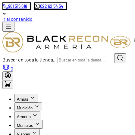
961 515 618
622 62 54 34
Ir al contenido
Buscar en toda la tienda...
0
Armas
Munición
Armería
Monturas
Visores