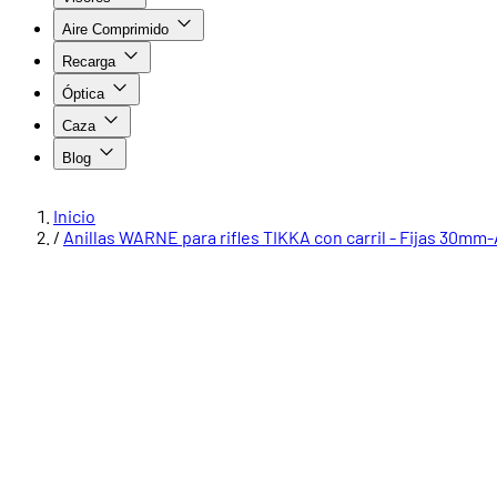
Aire Comprimido
Recarga
Óptica
Caza
Blog
Inicio
/
Anillas WARNE para rifles TIKKA con carril - Fijas 30mm-