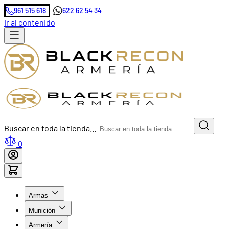
961 515 618
622 62 54 34
Ir al contenido
Buscar en toda la tienda...
0
Armas
Munición
Armería