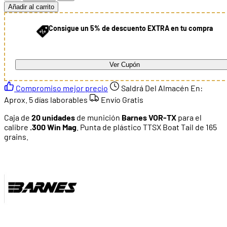
Añadir al carrito
Consigue un 5% de descuento EXTRA en tu compra
Ver Cupón
Compromiso mejor precio
Saldrá Del Almacén En:
Aprox. 5 días laborables
Envío Gratis
Caja de
20 unidades
de munición
Barnes VOR-TX
para el
calibre
.300 Win Mag
. Punta de plástico TTSX Boat Tail de 165
grains.