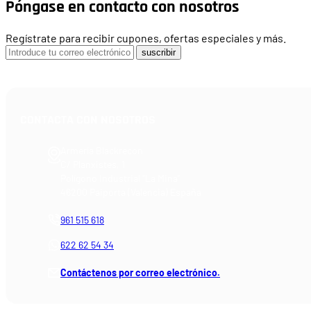
Póngase en contacto con nosotros
Regístrate para recibir cupones, ofertas especiales y más.
suscribir
CONTACTA CON NOSOTROS
Armería Blackrecon
C/ Planxistes, 1
Polígono Industrial "La Mina"
46200 Paiporta (Valencia) España
961 515 618
622 62 54 34
Contáctenos por correo electrónico.