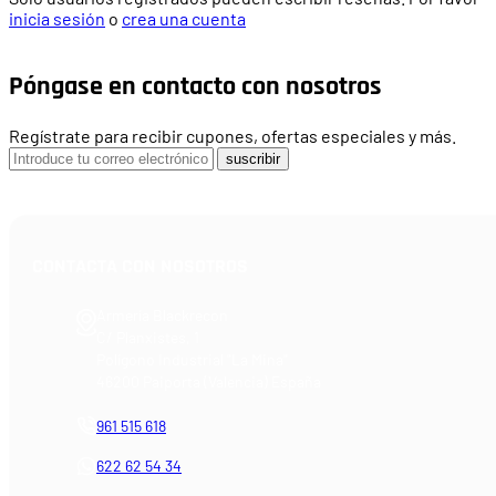
inicia sesión
o
crea una cuenta
Póngase en contacto con nosotros
Regístrate para recibir cupones, ofertas especiales y más.
suscribir
CONTACTA CON NOSOTROS
Armería Blackrecon
C/ Planxistes, 1
Polígono Industrial "La Mina"
46200 Paiporta (Valencia) España
961 515 618
622 62 54 34