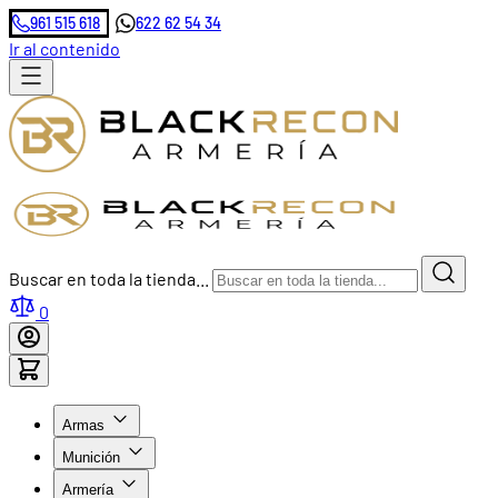
961 515 618
622 62 54 34
Ir al contenido
Buscar en toda la tienda...
0
Armas
Munición
Armería