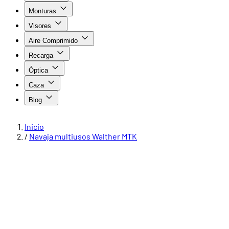
Monturas
Visores
Aire Comprimido
Recarga
Óptica
Caza
Blog
Inicio
/
Navaja multiusos Walther MTK