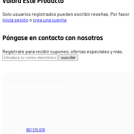
Valora Este Producto
Solo usuarios registrados pueden escribir reseñas. Por favor
inicia sesión
o
crea una cuenta
Póngase en contacto con nosotros
Regístrate para recibir cupones, ofertas especiales y más.
suscribir
CONTACTA CON NOSOTROS
Armería Blackrecon
C/ Planxistes, 1
Polígono Industrial "La Mina"
46200 Paiporta (Valencia) España
961 515 618