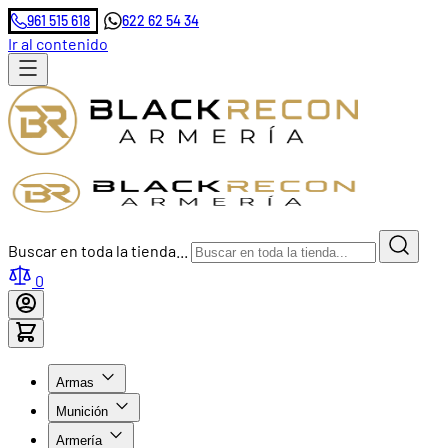
961 515 618
622 62 54 34
Ir al contenido
Buscar en toda la tienda...
0
Armas
Munición
Armería