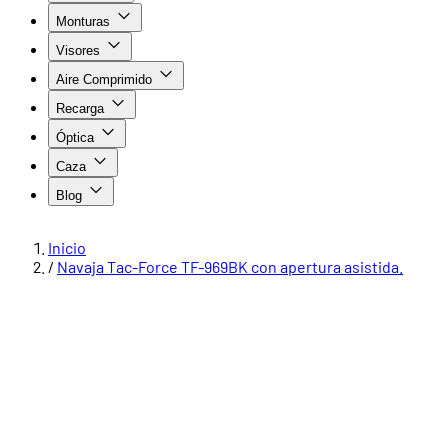
Monturas
Visores
Aire Comprimido
Recarga
Óptica
Caza
Blog
Inicio
/
Navaja Tac-Force TF-969BK con apertura asistida.