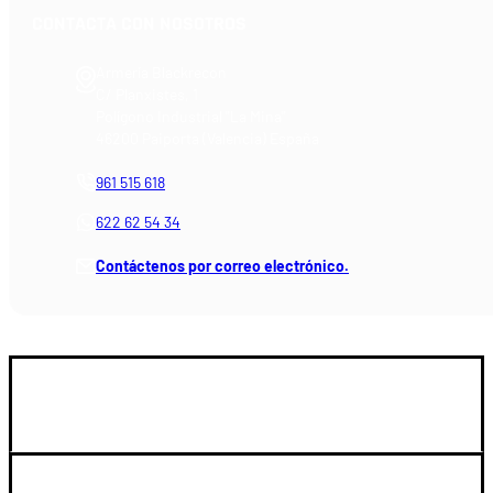
CONTACTA CON NOSOTROS
Armería Blackrecon
C/ Planxistes, 1
Polígono Industrial "La Mina"
46200 Paiporta (Valencia) España
961 515 618
622 62 54 34
Contáctenos por correo electrónico.
GUIA DE COMPRA