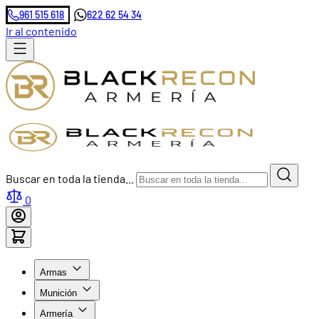
961 515 618
622 62 54 34
Ir al contenido
Buscar en toda la tienda...
0
Armas
Munición
Armería