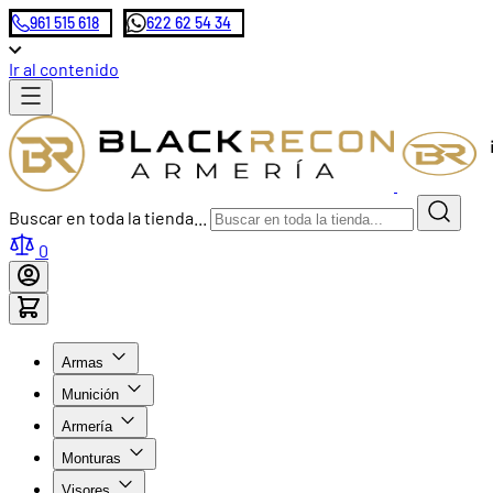
961 515 618
622 62 54 34
Ir al contenido
Buscar en toda la tienda...
0
Armas
Munición
Armería
Monturas
Visores