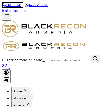
961 515 618
622 62 54 34
Ir al contenido
Buscar en toda la tienda...
0
Armas
Munición
Armería