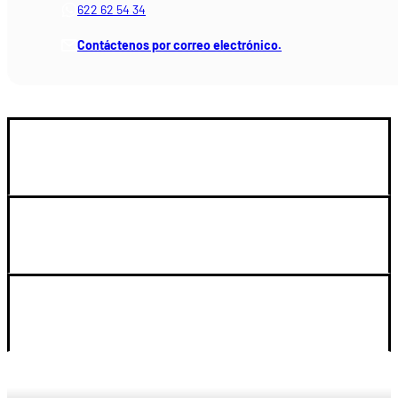
622 62 54 34
Contáctenos por correo electrónico.
GUIA DE COMPRA
SOPORTE
LEGAL Y CUENTA