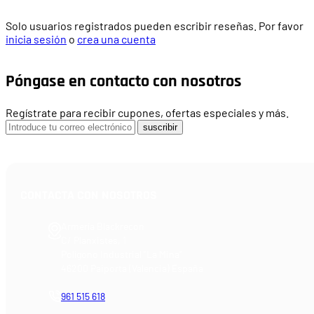
Solo usuarios registrados pueden escribir reseñas. Por favor
inicia sesión
o
crea una cuenta
Póngase en contacto con nosotros
Regístrate para recibir cupones, ofertas especiales y más.
suscribir
CONTACTA CON NOSOTROS
Armería Blackrecon
C/ Planxistes, 1
Polígono Industrial "La Mina"
46200 Paiporta (Valencia) España
961 515 618