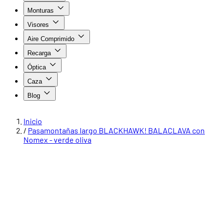
Monturas
Visores
Aire Comprimido
Recarga
Óptica
Caza
Blog
Inicio
/
Pasamontañas largo BLACKHAWK! BALACLAVA con
Nomex - verde oliva