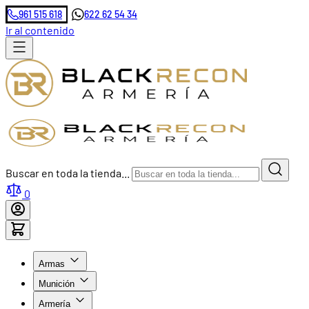
961 515 618
622 62 54 34
Ir al contenido
Buscar en toda la tienda...
0
Armas
Munición
Armería