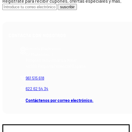
Regístrate para recibir cupones, ofertas especiales y más.
suscribir
CONTACTA CON NOSOTROS
Armería Blackrecon
C/ Planxistes, 1
Polígono Industrial "La Mina"
46200 Paiporta (Valencia) España
961 515 618
622 62 54 34
Contáctenos por correo electrónico.