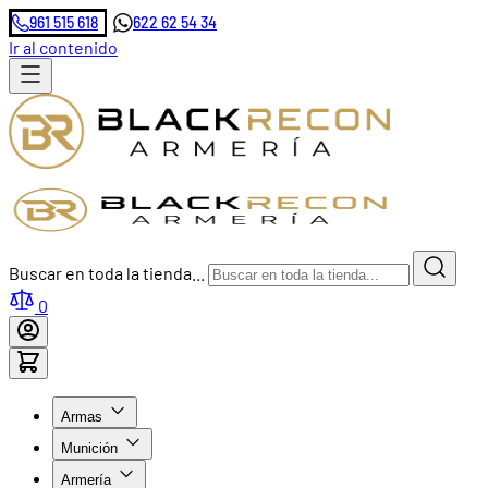
961 515 618
622 62 54 34
Ir al contenido
Buscar en toda la tienda...
0
Armas
Munición
Armería