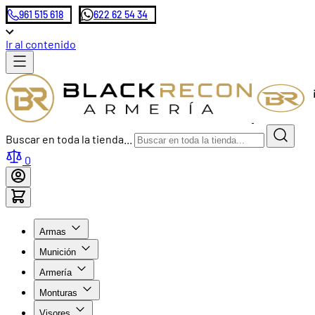
961 515 618
622 62 54 34
Ir al contenido
Buscar en toda la tienda...
0
Armas
Munición
Armería
Monturas
Visores