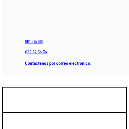
Armería Blackrecon
C/ Planxistes, 1
Polígono Industrial "La Mina"
46200 Paiporta (Valencia) España
961 515 618
622 62 54 34
Contáctenos por correo electrónico.
GUIA DE COMPRA
SOPORTE