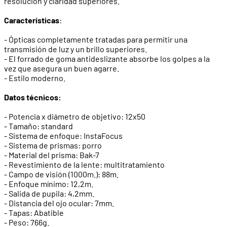
resolución y claridad superiores.
Características
:
- Ópticas completamente tratadas para permitir una
transmisión de luz y un brillo superiores.
- El forrado de goma antideslizante absorbe los golpes a la
vez que asegura un buen agarre.
- Estilo moderno.
Datos técnicos:
- Potencia x diámetro de objetivo: 12x50
- Tamaño: standard
- Sistema de enfoque: InstaFocus
- Sistema de prismas: porro
- Material del prisma: Bak-7
- Revestimiento de la lente: multitratamiento
- Campo de visión (1000m.): 88m.
- Enfoque mínimo: 12,2m.
- Salida de pupila: 4,2mm.
- Distancia del ojo ocular: 7mm.
- Tapas: Abatible
- Peso: 766g.