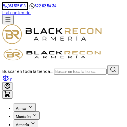
961 515 618
622 62 54 34
Ir al contenido
Buscar en toda la tienda...
0
Armas
Munición
Armería