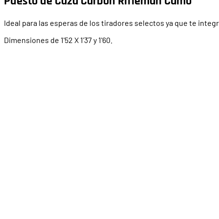
Puesto de Caza Carbon Rifleman Camo
Ideal para las esperas de los tiradores selectos ya que te integ
Dimensiones de 1'52 X 1'37 y 1'60.