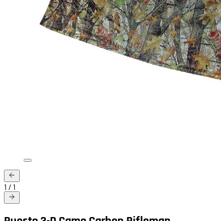
1
/
1
Puesto 3-D Camo Carbon Rifleman