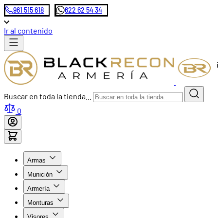
961 515 618
622 62 54 34
Ir al contenido
Buscar en toda la tienda...
0
Armas
Munición
Armería
Monturas
Visores