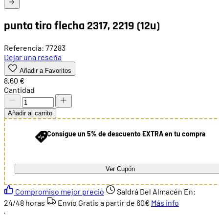
punta tiro flecha 2317, 2219 (12u)
Referencia: 77283
Dejar una reseña
Añadir a Favoritos
8,60 €
Cantidad
Añadir al carrito
Consigue un 5% de descuento EXTRA en tu compra
Ver Cupón
Compromiso mejor precio
Saldrá Del Almacén En:
24/48 horas
Envío Gratis a partir de
60€
Más info
·