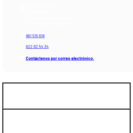
Armería Blackrecon
C/ Planxistes, 1
Polígono Industrial "La Mina"
46200 Paiporta (Valencia) España
961 515 618
622 62 54 34
Contáctenos por correo electrónico.
GUIA DE COMPRA
SOPORTE