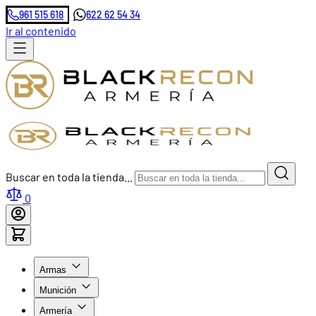
961 515 618
622 62 54 34
Ir al contenido
Buscar en toda la tienda...
0
Armas
Munición
Armería