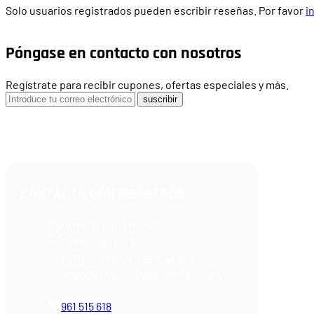
Solo usuarios registrados pueden escribir reseñas. Por favor
i
Póngase en contacto con nosotros
Regístrate para recibir cupones, ofertas especiales y más.
suscribir
CONTACTA CON NOSOTROS
Armería Blackrecon
C/ Planxistes, 1
Polígono Industrial "La Mina"
46200 Paiporta (Valencia) España
961 515 618