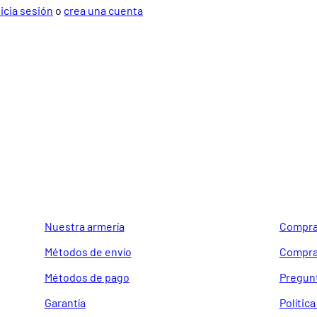
nicia sesión
o
crea una cuenta
GUIA DE COMPRA
SOPORTE
Nuestra armería
Compra
Métodos de envío
Compra
Métodos de pago
Pregun
Garantía
Polític