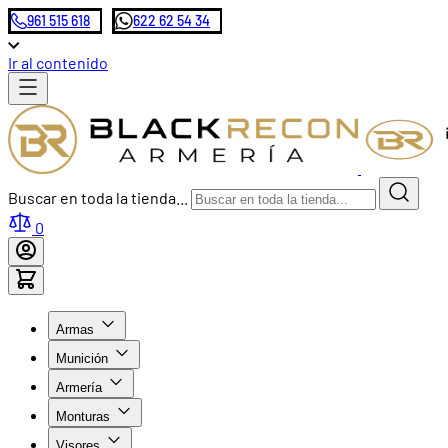
961 515 618
622 62 54 34
Ir al contenido
Buscar en toda la tienda...
0
Armas
Munición
Armería
Monturas
Visores