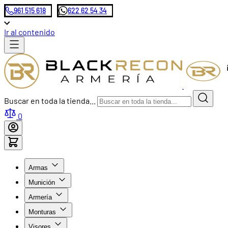
961 515 618
622 62 54 34
Ir al contenido
Buscar en toda la tienda...
0
Armas
Munición
Armería
Monturas
Visores