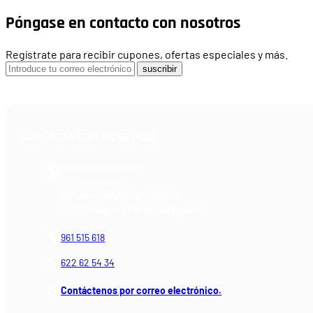
Póngase en contacto con nosotros
Regístrate para recibir cupones, ofertas especiales y más.
suscribir
CONTACTA CON NOSOTROS
Armería Blackrecon
C/ Planxistes, 1
Polígono Industrial "La Mina"
46200 Paiporta (Valencia) España
961 515 618
622 62 54 34
Contáctenos por correo electrónico.