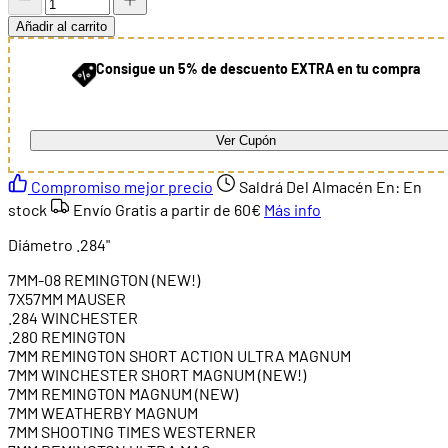
Añadir al carrito
Consigue un 5% de descuento EXTRA en tu compra
Ver Cupón
Compromiso mejor precio
Saldrá Del Almacén En:
En
stock
Envío Gratis a partir de
60€
Más info
Diámetro .284"
7MM-08 REMINGTON (NEW!)
7X57MM MAUSER
.284 WINCHESTER
.280 REMINGTON
7MM REMINGTON SHORT ACTION ULTRA MAGNUM
7MM WINCHESTER SHORT MAGNUM (NEW!)
7MM REMINGTON MAGNUM (NEW)
7MM WEATHERBY MAGNUM
7MM SHOOTING TIMES WESTERNER