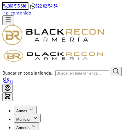
961 515 618
622 62 54 34
Ir al contenido
Buscar en toda la tienda...
0
Armas
Munición
Armería