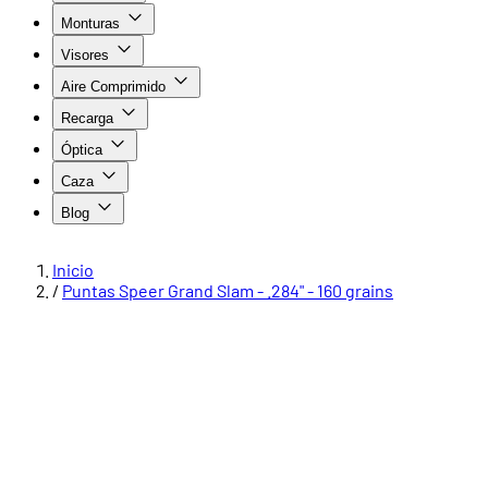
Monturas
Visores
Aire Comprimido
Recarga
Óptica
Caza
Blog
Inicio
/
Puntas Speer Grand Slam - .284" - 160 grains