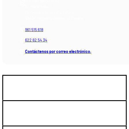
Armería Blackrecon
C/ Planxistes, 1
Polígono Industrial "La Mina"
46200 Paiporta (Valencia) España
961 515 618
622 62 54 34
Contáctenos por correo electrónico.
GUIA DE COMPRA
SOPORTE