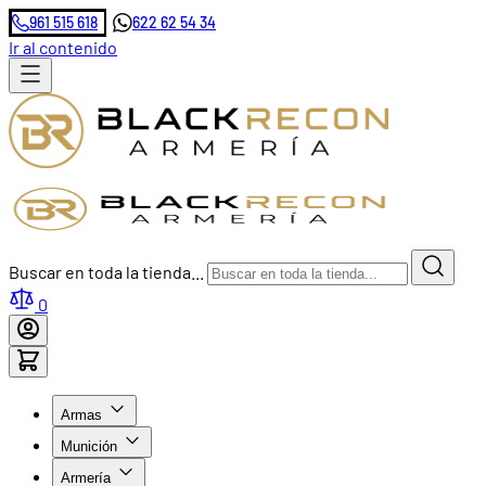
961 515 618
622 62 54 34
Ir al contenido
Buscar en toda la tienda...
0
Armas
Munición
Armería