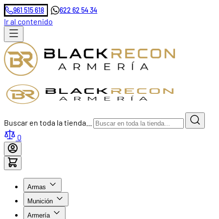
961 515 618
622 62 54 34
Ir al contenido
Buscar en toda la tienda...
0
Armas
Munición
Armería