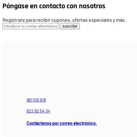
Póngase en contacto con nosotros
Regístrate para recibir cupones, ofertas especiales y más.
suscribir
CONTACTA CON NOSOTROS
Armería Blackrecon
C/ Planxistes, 1
Polígono Industrial "La Mina"
46200 Paiporta (Valencia) España
961 515 618
622 62 54 34
Contáctenos por correo electrónico.