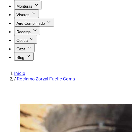
Monturas
Visores
Aire Comprimido
Recarga
Óptica
Caza
Blog
Inicio
/
Reclamo Zorzal Fuelle Goma