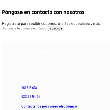
Póngase en contacto con nosotros
Regístrate para recibir cupones, ofertas especiales y más.
suscribir
CONTACTA CON NOSOTROS
Armería Blackrecon
C/ Planxistes, 1
Polígono Industrial "La Mina"
46200 Paiporta (Valencia) España
961 515 618
622 62 54 34
Contáctenos por correo electrónico.