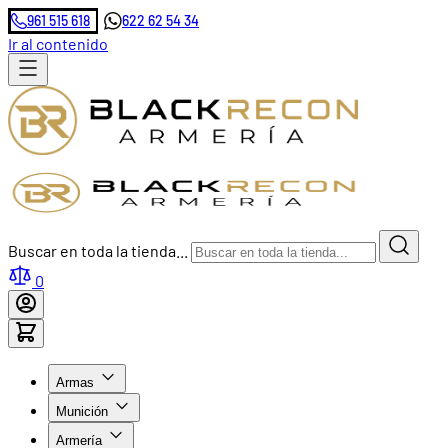
961 515 618
622 62 54 34
Ir al contenido
Buscar en toda la tienda...
0
Armas
Munición
Armería