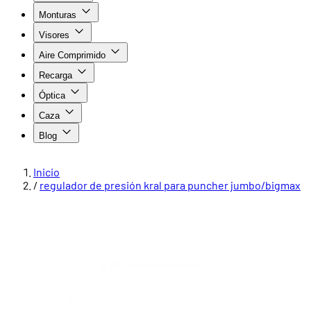
Monturas
Visores
Aire Comprimido
Recarga
Óptica
Caza
Blog
Inicio
/
regulador de presión kral para puncher jumbo/bigmax