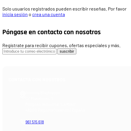
Solo usuarios registrados pueden escribir reseñas. Por favor
inicia sesión
o
crea una cuenta
Póngase en contacto con nosotros
Regístrate para recibir cupones, ofertas especiales y más.
suscribir
CONTACTA CON NOSOTROS
Armería Blackrecon
C/ Planxistes, 1
Polígono Industrial "La Mina"
46200 Paiporta (Valencia) España
961 515 618