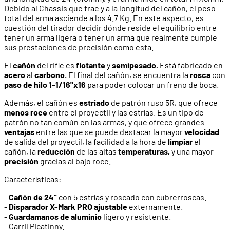
Debido al Chassis que trae y a la longitud del cañón, el peso
total del arma asciende a los 4.7 Kg. En este aspecto, es
cuestión del tirador decidir dónde reside el equilibrio entre
tener un arma ligera o tener un arma que realmente cumple
sus prestaciones de precisión como esta.
El
cañón
del rifle es
flotante
y
semipesado.
Está fabricado en
acero
al
carbono.
El final del cañón, se encuentra la
rosca
con
paso de hilo 1-1/16"x16
para poder colocar un freno de boca.
Además, el cañón es
estriado
de patrón ruso 5R, que ofrece
menos roce
entre el proyectil y las estrías. Es un tipo de
patrón no tan común en las armas, y que ofrece grandes
ventajas
entre las que se puede destacar la mayor
velocidad
de salida del proyectil, la facilidad a la hora de
limpiar
el
cañón, la
reducción
de las altas
temperaturas,
y una mayor
precisión
gracias al bajo roce.
Características:
-
Cañón de 24”
con 5 estrías y roscado con cubrerroscas.
-
Disparador X-Mark PRO ajustable
externamente.
-
Guardamanos de aluminio
ligero y resistente.
- Carril Picatinny.