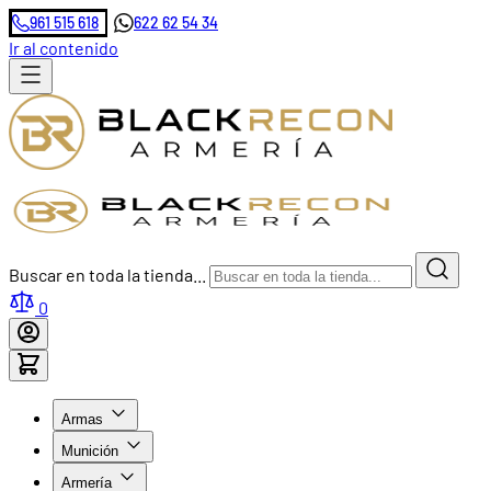
961 515 618
622 62 54 34
Ir al contenido
Buscar en toda la tienda...
0
Armas
Munición
Armería