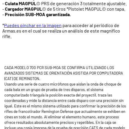
-
Culata MAGPUL
© PRS de generación 3 totalmente ajustable.
-
Cargador MAGPUL
© de 5 tiros *Pistolet MAGPUL© con tapa.
-
Precisión SUB-MOA garantizada.
*
Puedes pinchar en la imagen
para acceder al periódico de
Armas.es en el cual se realiza un análisis de este magnífico
rifle.
CADA MODELO 700 PCR SUB-MOA SE CONFIRMA UTILIZANDO LOS
AVANZADOS SISTEMAS DE ORIENTACIÓN ASISTIDA POR COMPUTADORA
(CAT) DE REMINGTON.
Usando una serie de cuatro micrófonos que aíslan la onda de choque de
cada bala en un grupo de prueba de tres disparos, el sistema
computarizado triangula la posición exacta del proyectil, traza las
coordenadas y mide la distancia entre cada disparo con una precisión sin
igual. Este es el mismo sistema utilizado para confirmar la precisión de los
rifles de francotirador Remington Defense que actualmente se exhiben en
cines en todo el mundo. Al eliminar el elemento humano, este proceso
ofrece resultados absolutamente precisos y repetibles. En la caja se
incluye una copia impresa de la prueba de precisión CATS de cada modelo