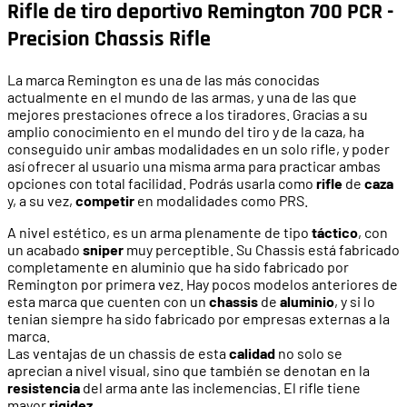
Rifle de tiro deportivo Remington 700 PCR -
Precision Chassis Rifle
La marca Remington es una de las más conocidas
actualmente en el mundo de las armas, y una de las que
mejores prestaciones ofrece a los tiradores. Gracias a su
amplio conocimiento en el mundo del tiro y de la caza, ha
conseguido unir ambas modalidades en un solo rifle, y poder
así ofrecer al usuario una misma arma para practicar ambas
opciones con total facilidad. Podrás usarla como
rifle
de
caza
y, a su vez,
competir
en modalidades como PRS.
A nivel estético, es un arma plenamente de tipo
táctico
, con
un acabado
sniper
muy perceptible. Su Chassis está fabricado
completamente en aluminio que ha sido fabricado por
Remington por primera vez. Hay pocos modelos anteriores de
esta marca que cuenten con un
chassis
de
aluminio
, y si lo
tenian siempre ha sido fabricado por empresas externas a la
marca.
Las ventajas de un chassis de esta
calidad
no solo se
aprecian a nivel visual, sino que también se denotan en la
resistencia
del arma ante las inclemencias. El rifle tiene
mayor
rigidez
.