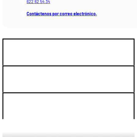
622 62 54 34
Contáctenos por correo electrónico.
GUIA DE COMPRA
SOPORTE
LEGAL Y CUENTA