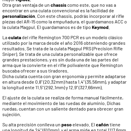
Otra gran ventaja de un
chassis
como este, que no vas a
encontrar en una culata convencional es la facilidad de
personalización
. Con este chassis, podrás incorporar al rifle
piezas del AR-15 como la empuñadura, el guardamanos ACC o
la culata Magpul. El guardamanos es de tipo
Keymod
.
La
culata
del rifle Remington 700 PCR es un modelo clásico
utilizado por la marca desde el año 2016 obteniendo grandes
resultados. Se trata de la culata Magpul PRS (Precision Rifle
Sniper). Se trata de una culata personalizable que ofrece
grandes prestaciones, y es sin duda una de las partes del
arma que la convierte en el rifle polivalente que Remington
buscaba ofrecer a sus tiradores.
Dicha culata cuenta con gran ergonomía y permite adaptarse
en altura desde 0.8" (20.32mm) hasta 1.4" (35.56mm), y adaptar
la longitud ente 11.5" (292.1mm) y 12.9" (327.66mm).
El ajuste de la culata se realiza de forma manual fácilmente,
mediante el movimiento de las ruedas de aluminio. Dichas
ruedas, cuentan con un saliente dentado para obrecer gran
sujeción.
Su alta precisión conlleva un
peso
elevado. El
cañón
tiene
una longitud de 24" (610mm), y el arma mide en total 1117,6mm.