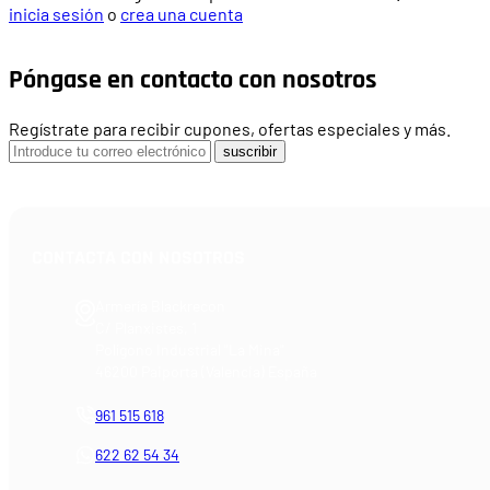
inicia sesión
o
crea una cuenta
Póngase en contacto con nosotros
Regístrate para recibir cupones, ofertas especiales y más.
suscribir
CONTACTA CON NOSOTROS
Armería Blackrecon
C/ Planxistes, 1
Polígono Industrial "La Mina"
46200 Paiporta (Valencia) España
961 515 618
622 62 54 34