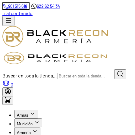
961 515 618
622 62 54 34
Ir al contenido
Buscar en toda la tienda...
0
Armas
Munición
Armería