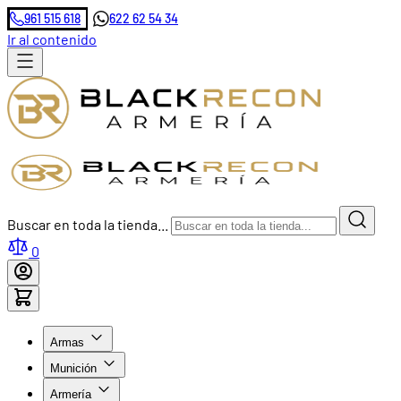
961 515 618
622 62 54 34
Ir al contenido
Buscar en toda la tienda...
0
Armas
Munición
Armería