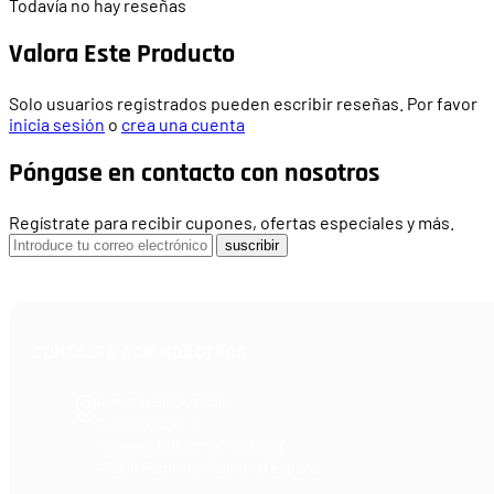
Todavía no hay reseñas
Valora Este Producto
Solo usuarios registrados pueden escribir reseñas. Por favor
inicia sesión
o
crea una cuenta
Póngase en contacto con nosotros
Regístrate para recibir cupones, ofertas especiales y más.
suscribir
CONTACTA CON NOSOTROS
Armería Blackrecon
C/ Planxistes, 1
Polígono Industrial "La Mina"
46200 Paiporta (Valencia) España