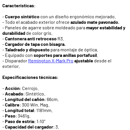
Características
:
-
Cuerpo sintético
con un diseño ergonómico mejorado.
- Todo el acabado exterior ofrece
azulado mate pavonado.
- Paneles de agarre sobre moldeado para
mayor estabilidad y
durabilidad
de color gris.
-
Cantonera anti retroceso
R3.
-
Cargador de tapa con bisagra.
-
Taladrado y dispuesto
para montaje de óptica.
- Equipado con
soportes para anillas portafusil
.
- Disparador
Remington X-Mark Pro
ajustable
desde el
exterior.
Especificaciones técnicas:
-
Acción
: Cerrojo.
-
Acabado
: Sintético.
-
Longitud
del
cañón
: 66cm.
-
Calibre
: 300 Win. Mag.
-
Longitud
total
: 1181mm.
-
Peso
: 3461g.
-
Paso
de
estría:
1:10"
-
Capacidad
del
cargador
: 3.