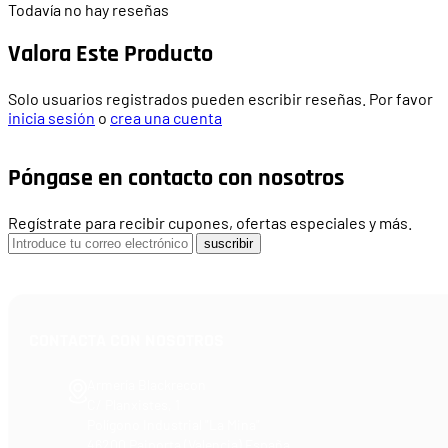
Todavía no hay reseñas
Valora Este Producto
Solo usuarios registrados pueden escribir reseñas. Por favor
inicia sesión
o
crea una cuenta
Póngase en contacto con nosotros
Regístrate para recibir cupones, ofertas especiales y más.
suscribir
CONTACTA CON NOSOTROS
Armería Blackrecon
C/ Planxistes, 1
Polígono Industrial "La Mina"
46200 Paiporta (Valencia) España