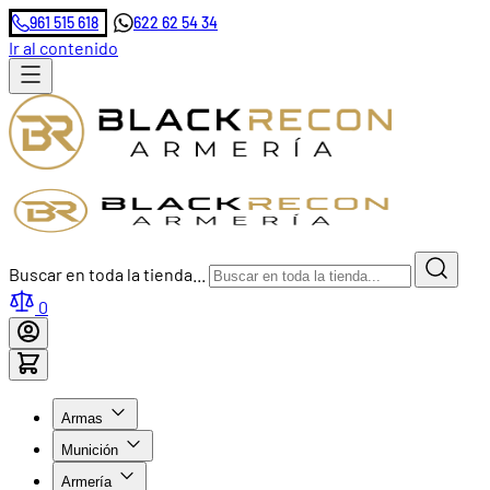
961 515 618
622 62 54 34
Ir al contenido
Buscar en toda la tienda...
0
Armas
Munición
Armería