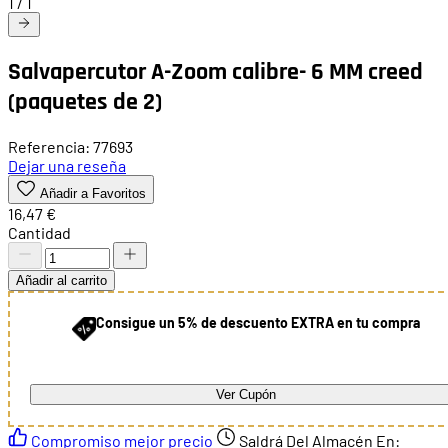
1
/
1
Salvapercutor A-Zoom calibre- 6 MM creed
(paquetes de 2)
Referencia: 77693
Dejar una reseña
Añadir a Favoritos
16,47 €
Cantidad
Añadir al carrito
Consigue un 5% de descuento EXTRA en tu compra
Ver Cupón
Compromiso mejor precio
Saldrá Del Almacén En: