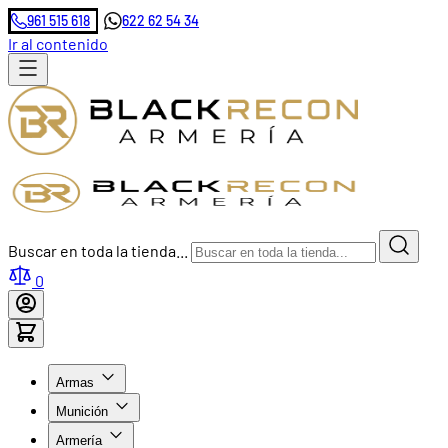
961 515 618
622 62 54 34
Ir al contenido
Buscar en toda la tienda...
0
Armas
Munición
Armería