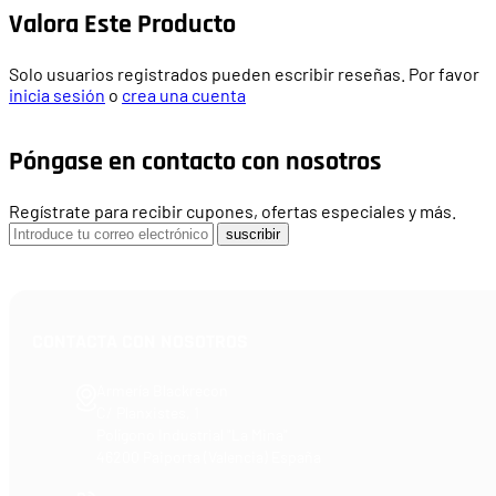
Valora Este Producto
Solo usuarios registrados pueden escribir reseñas. Por favor
inicia sesión
o
crea una cuenta
Póngase en contacto con nosotros
Regístrate para recibir cupones, ofertas especiales y más.
suscribir
CONTACTA CON NOSOTROS
Armería Blackrecon
C/ Planxistes, 1
Polígono Industrial "La Mina"
46200 Paiporta (Valencia) España