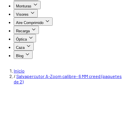
Monturas
Visores
Aire Comprimido
Recarga
Óptica
Caza
Blog
Inicio
/
Salvapercutor A-Zoom calibre- 6 MM creed (paquetes
de 2)