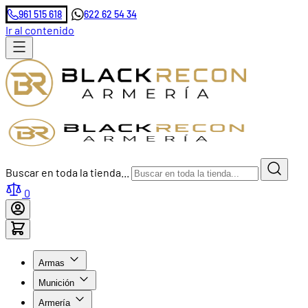
961 515 618
622 62 54 34
Ir al contenido
Buscar en toda la tienda...
0
Armas
Munición
Armería