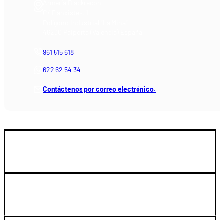
Armería Blackrecon
C/ Planxistes, 1
Polígono Industrial "La Mina"
46200 Paiporta (Valencia) España
961 515 618
622 62 54 34
Contáctenos por correo electrónico.
GUIA DE COMPRA
SOPORTE