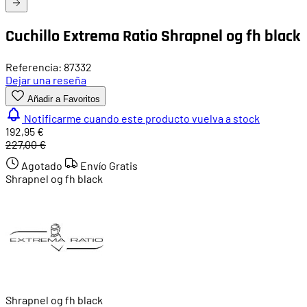
Cuchillo Extrema Ratio Shrapnel og fh black
Referencia: 87332
Dejar una reseña
Añadir a Favoritos
Notificarme cuando este producto vuelva a stock
192,95 €
227,00 €
Agotado
Envío Gratis
Shrapnel og fh black
Shrapnel og fh black