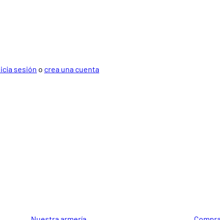
nicia sesión
o
crea una cuenta
GUIA DE COMPRA
SOPORTE
Nuestra armería
Compra