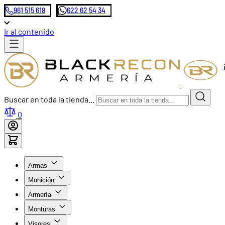
961 515 618
622 62 54 34
Ir al contenido
Buscar en toda la tienda...
0
Armas
Munición
Armería
Monturas
Visores