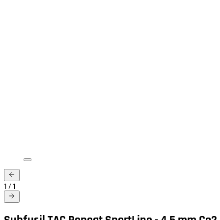
1
/
1
Subfusil TAC Repeat SportLine - 4,5 mm Co2