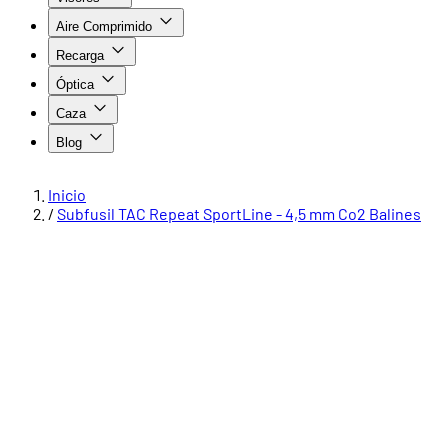
Aire Comprimido
Recarga
Óptica
Caza
Blog
Inicio
/
Subfusil TAC Repeat SportLine - 4,5 mm Co2 Balines