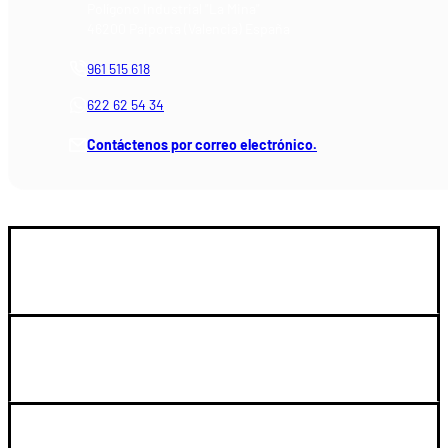
Polígono Industrial "La Mina"
46200 Paiporta (Valencia) España
961 515 618
622 62 54 34
Contáctenos por correo electrónico.
GUIA DE COMPRA
SOPORTE
LEGAL Y CUENTA