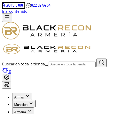
961 515 618
622 62 54 34
Ir al contenido
Buscar en toda la tienda...
0
Armas
Munición
Armería