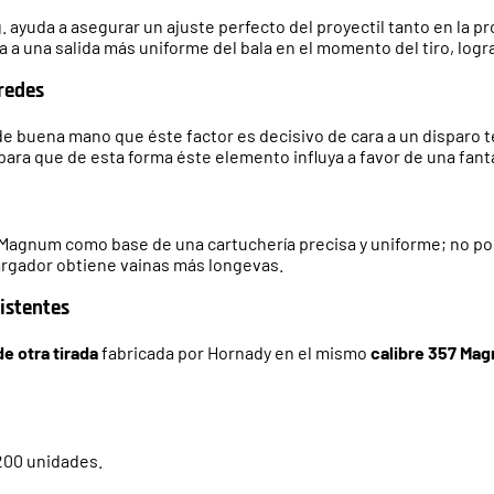
 ayuda a asegurar un ajuste perfecto del proyectil tanto en la p
a a una salida más uniforme del bala en el momento del tiro, log
redes
de buena mano que éste factor es decisivo de cara a un disparo 
 para que de esta forma éste elemento influya a favor de una fant
57 Magnum como base de una cartuchería precisa y uniforme; no p
cargador obtiene vainas más longevas.
istentes
e otra tirada
fabricada por Hornady en el mismo
calibre 357 Ma
 200 unidades.