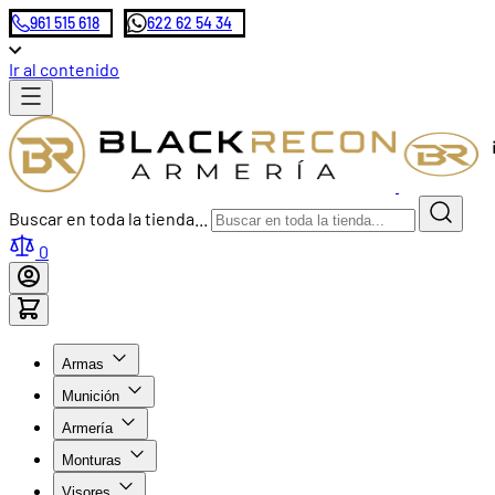
961 515 618
622 62 54 34
Ir al contenido
Buscar en toda la tienda...
0
Armas
Munición
Armería
Monturas
Visores