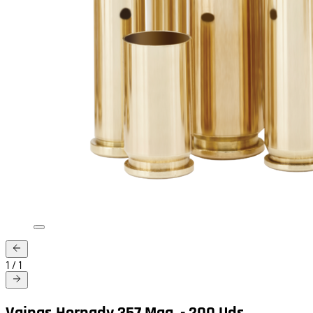
1
/
1
Vainas Hornady 357 Mag. - 200 Uds.