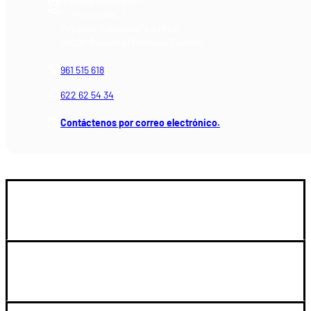
Armería Blackrecon
C/ Planxistes, 1
Polígono Industrial "La Mina"
46200 Paiporta (Valencia) España
961 515 618
622 62 54 34
Contáctenos por correo electrónico.
GUIA DE COMPRA
SOPORTE