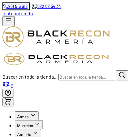
961 515 618
622 62 54 34
Ir al contenido
Buscar en toda la tienda...
0
Armas
Munición
Armería