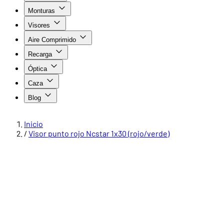
Monturas
Visores
Aire Comprimido
Recarga
Óptica
Caza
Blog
Inicio
/
Visor punto rojo Ncstar 1x30 (rojo/verde)