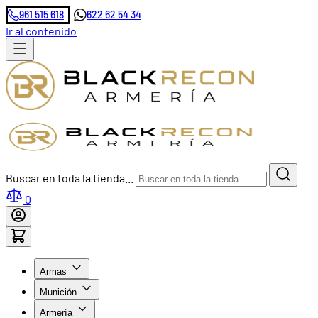
961 515 618
622 62 54 34
Ir al contenido
Buscar en toda la tienda...
0
Armas
Munición
Armería