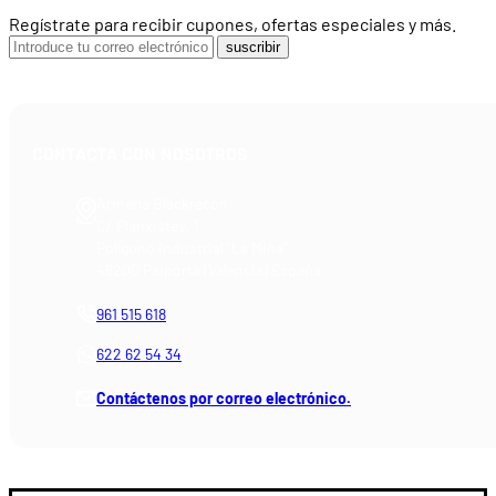
Regístrate para recibir cupones, ofertas especiales y más.
suscribir
CONTACTA CON NOSOTROS
Armería Blackrecon
C/ Planxistes, 1
Polígono Industrial "La Mina"
46200 Paiporta (Valencia) España
961 515 618
622 62 54 34
Contáctenos por correo electrónico.