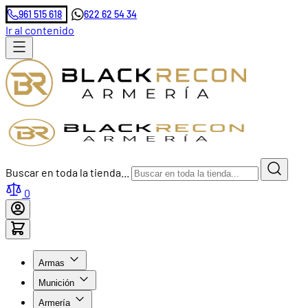
961 515 618
622 62 54 34
Ir al contenido
Buscar en toda la tienda...
0
Armas
Munición
Armería