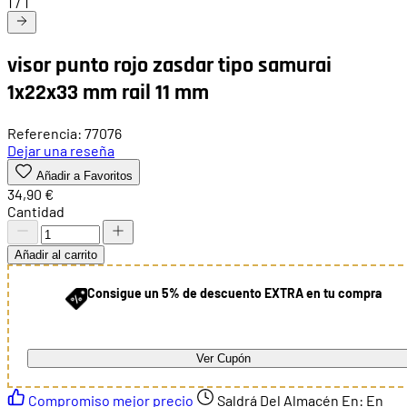
1
/
1
visor punto rojo zasdar tipo samurai
1x22x33 mm rail 11 mm
Referencia: 77076
Dejar una reseña
Añadir a Favoritos
34,90 €
Cantidad
Añadir al carrito
Consigue un 5% de descuento EXTRA en tu compra
Ver Cupón
Compromiso mejor precio
Saldrá Del Almacén En:
En