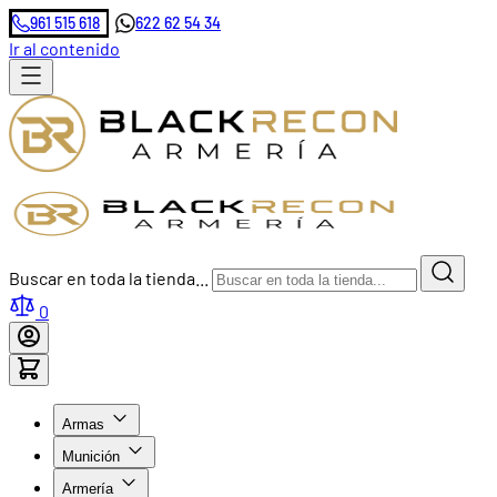
961 515 618
622 62 54 34
Ir al contenido
Buscar en toda la tienda...
0
Armas
Munición
Armería