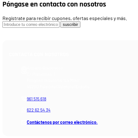
Póngase en contacto con nosotros
Regístrate para recibir cupones, ofertas especiales y más.
suscribir
CONTACTA CON NOSOTROS
Armería Blackrecon
C/ Planxistes, 1
Polígono Industrial "La Mina"
46200 Paiporta (Valencia) España
961 515 618
622 62 54 34
Contáctenos por correo electrónico.