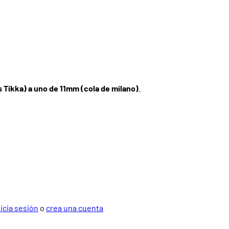
s Tikka) a uno de 11mm (cola de milano)
.
nicia sesión
o
crea una cuenta