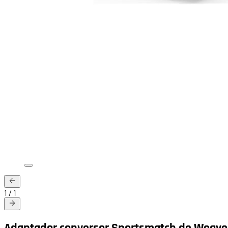
1
/
1
Adaptador conversor Sportsmatch de Weave