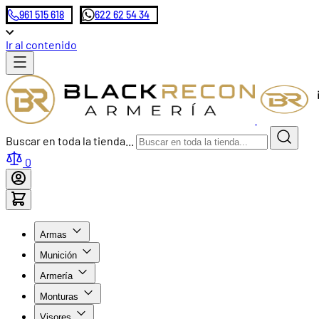
961 515 618
622 62 54 34
Ir al contenido
Buscar en toda la tienda...
0
Armas
Munición
Armería
Monturas
Visores