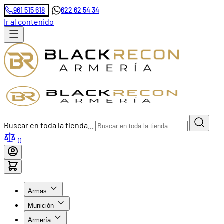
961 515 618
622 62 54 34
Ir al contenido
Buscar en toda la tienda...
0
Armas
Munición
Armería