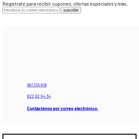
Regístrate para recibir cupones, ofertas especiales y más.
suscribir
CONTACTA CON NOSOTROS
Armería Blackrecon
C/ Planxistes, 1
Polígono Industrial "La Mina"
46200 Paiporta (Valencia) España
961 515 618
622 62 54 34
Contáctenos por correo electrónico.