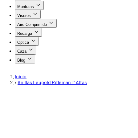
Monturas
Visores
Aire Comprimido
Recarga
Óptica
Caza
Blog
Inicio
/
Anillas Leupold Rifleman 1" Altas