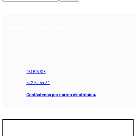
CONTACTA CON NOSOTROS
Armería Blackrecon
C/ Planxistes, 1
Polígono Industrial "La Mina"
46200 Paiporta (Valencia) España
961 515 618
622 62 54 34
Contáctenos por correo electrónico.
GUIA DE COMPRA