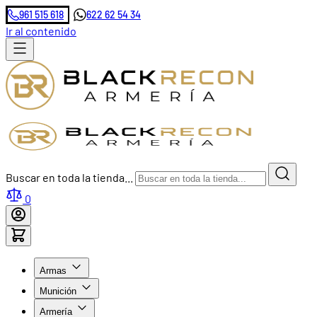
961 515 618
622 62 54 34
Ir al contenido
Buscar en toda la tienda...
0
Armas
Munición
Armería