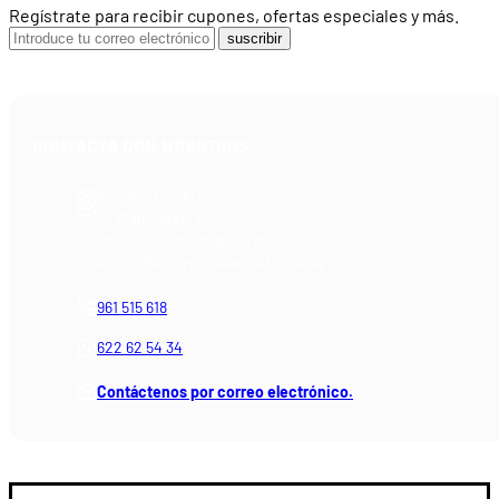
Regístrate para recibir cupones, ofertas especiales y más.
suscribir
CONTACTA CON NOSOTROS
Armería Blackrecon
C/ Planxistes, 1
Polígono Industrial "La Mina"
46200 Paiporta (Valencia) España
961 515 618
622 62 54 34
Contáctenos por correo electrónico.