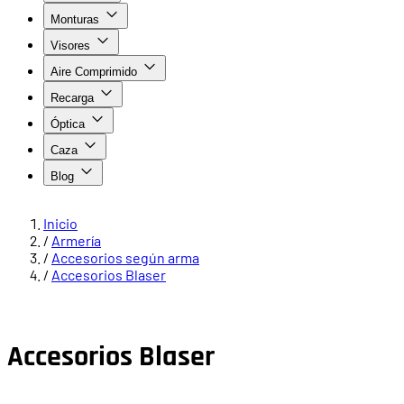
Monturas
Visores
Aire Comprimido
Recarga
Óptica
Caza
Blog
Inicio
/
Armería
/
Accesorios según arma
/
Accesorios Blaser
Accesorios Blaser