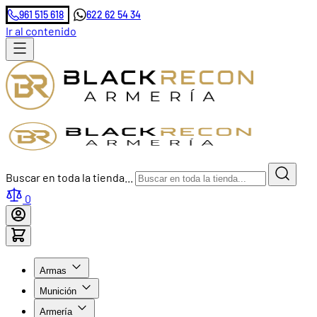
961 515 618
622 62 54 34
Ir al contenido
Buscar en toda la tienda...
0
Armas
Munición
Armería