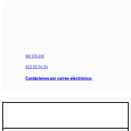
CONTACTA CON NOSOTROS
Armería Blackrecon
C/ Planxistes, 1
Polígono Industrial "La Mina"
46200 Paiporta (Valencia) España
961 515 618
622 62 54 34
Contáctenos por correo electrónico.
GUIA DE COMPRA