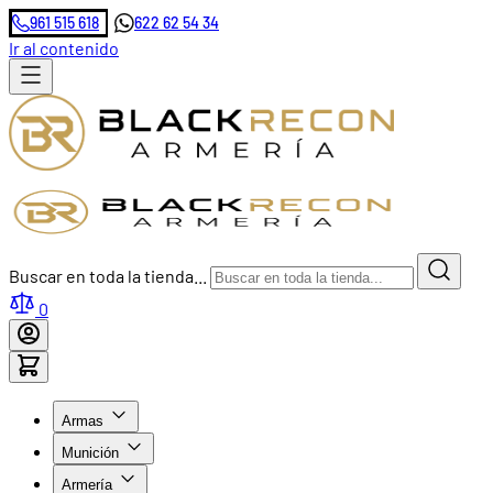
961 515 618
622 62 54 34
Ir al contenido
Buscar en toda la tienda...
0
Armas
Munición
Armería